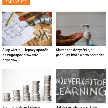
ZOBACZ TEŻ
Skup wierteł – lepszy sposób
Skuteczna dezynfekcja –
na zagospodarowanie
produkty, które warto posiadać
odpadów
Po co metalowy boleć w
Jakie zawody są w szkole