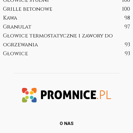
Głowice studni
106
Grille betonowe
100
Kawa
98
Granulat
97
Głowice termostatyczne i zawory do
ogrzewania
93
Głowice
93
O NAS